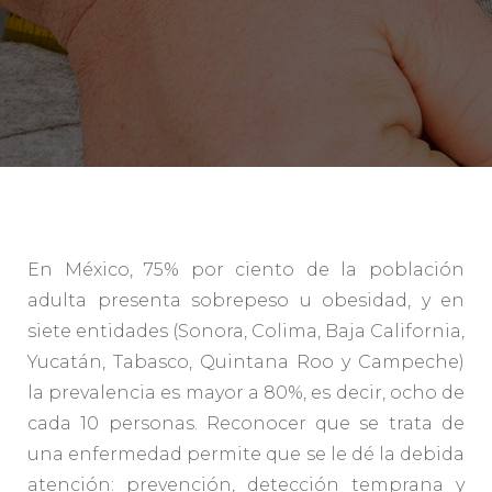
En México, 75% por ciento de la población
adulta presenta sobrepeso u obesidad, y en
siete entidades (Sonora, Colima, Baja California,
Yucatán, Tabasco, Quintana Roo y Campeche)
la prevalencia es mayor a 80%, es decir, ocho de
cada 10 personas. Reconocer que se trata de
una enfermedad permite que se le dé la debida
atención: prevención, detección temprana y