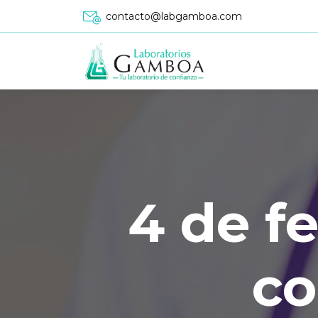
contacto@labgamboa.com
4 de f
co